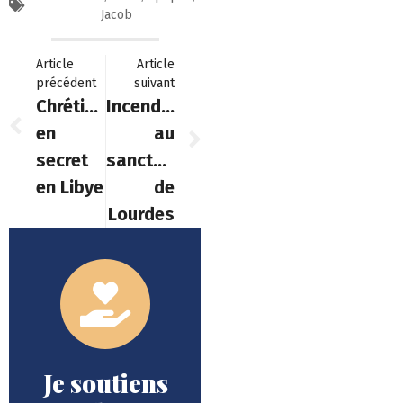
Jacob
Article
Article
précédent
suivant
Chrétiens
Incendie
en
au
secret
sanctuaire
en Libye
de
Lourdes
Je soutiens