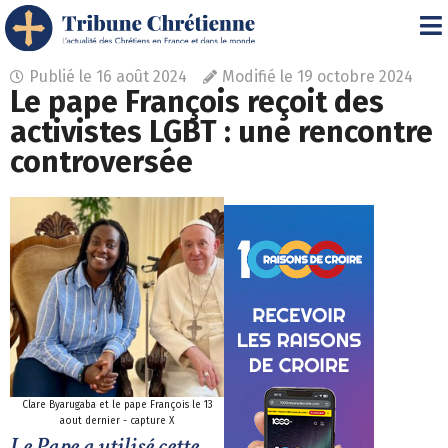
Publié le
16 août 2024
Modifié le 19 octobre 2024
Le pape François reçoit des
activistes LGBT : une rencontre
controversée
Clare Byarugaba et le pape François le 13
aout dernier - capture X
Le Pape a utilisé cette