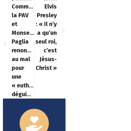
Comment
Elvis
la PAV
Presley
et
: « Il n’y
Monseigneur
a qu’un
Paglia
seul roi,
renoncent
c’est
au mal
Jésus-
pour
Christ »
une
« euthanasie
déguisée »?