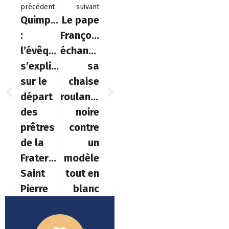
précédent
suivant
Quimper
Le pape
:
François
l’évêque
échange
s’explique
sa
sur le
chaise
départ
roulante
des
noire
prêtres
contre
de la
un
Fraternité
modèle
Saint
tout en
Pierre
blanc