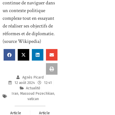
continue de naviguer dans
un contexte politique
complexe tout en essayant
de réaliser ses objectifs de
réformes et de diplomatie.
(source Wikipedia)
Agnès Picard
12 août 2024
12:41
Actualité
Iran
,
Massoud Pezechkian
,
vatican
Article
Article