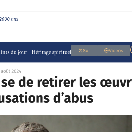
 2000 ans
Sur
Vidéos
ints du jour
Héritage spirituel
1 août 2024
use de retirer les œuv
usations d’abus