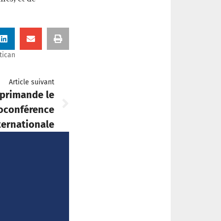
tican
Article suivant
éprimande le
ioconférence
ternationale