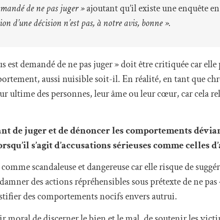
demandé de ne pas juger »
ajoutant qu’il existe une enquête en
on d’une décision n’est pas, à notre avis, bonne ».
us est demandé de ne pas juger » doit être critiquée car elle
tement, aussi nuisible soit-il. En réalité, en tant que chrét
leur ultime des personnes, leur âme ou leur cœur, car cela re
tant de juger et de dénoncer les comportements dévia
orsqu’il s’agit d’accusations sérieuses comme celles d
e comme scandaleuse et dangereuse car elle risque de suggér
damner des actions répréhensibles sous prétexte de ne pas «
stifier des comportements nocifs envers autrui.
 moral de discerner le bien et le mal, de soutenir les victi