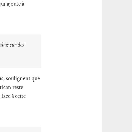
ui ajoute à
’abus sur des
us, soulignent que
tican reste
face à cette