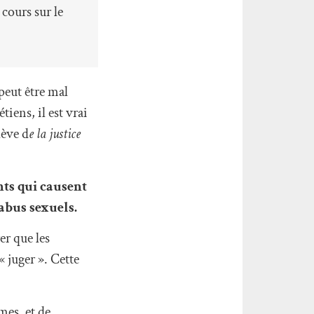
 cours sur le
 peut être mal
iens, il est vrai
lève d
e la justice
nts qui causent
’abus sexuels.
er que les
 juger ». Cette
mes, et de