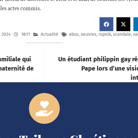
r les actes commis.
n 2024
18:11
Actualité
abus
,
oeuvres
,
rupnik
,
scandale
,
va
amiliale qui
Un étudiant philippin gay r
maternité de
Pape lors d’une vis
in