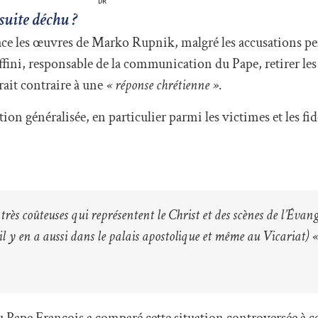
DR
ésuite déchu ?
ace les œuvres de Marko Rupnik, malgré les accusations per
ffini, responsable de la communication du Pape, retirer le
rait contraire à une
« réponse chrétienne »
.
on généralisée, en particulier parmi les victimes et les fi
rès coûteuses qui représentent le Christ et des scènes de l’Évang
il y en a aussi dans le palais apostolique et même au Vicariat) «
Pape François a comparé cette situation controversée à ce