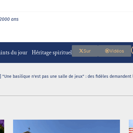
 2000 ans
Sur
Vidéos
ints du jour
Héritage spirituel
 "Une basilique n'est pas une salle de jeux" : des fidèles demandent