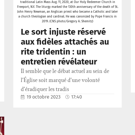
traditional Latin Mass Aug. 11, 2020, at Our Holy Redeemer Church in
Freeport, N.Y. The liturgy marked the 130th anniversary of the death of St.
John Henry Newman, an Anglican priest who became a Catholic and later
a church theologian and cardinal. He was canonized by Pope Francis in
2019. (CNS photo/Gregory A. Shemitz)
Le sort injuste réservé
aux fidèles attachés au
rite tridentin : un
entretien révélateur
Il semble que le débat actuel au sein de
l'Église soit marqué d'une volonté
d'éradiquer les tradis
19 octobre 2023
17:40