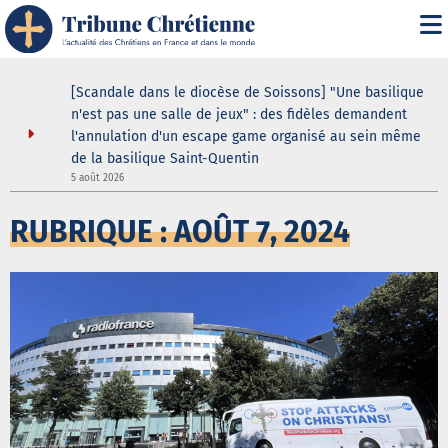
ustodes ne
[Scandale dans le diocèse de Soissons] "Une basilique
our de la
n'est pas une salle de jeux" : des fidèles demandent
elle
l'annulation d'un escape game organisé au sein même
de la basilique Saint-Quentin
3
5 août 2026
RUBRIQUE : AOÛT 7, 2024