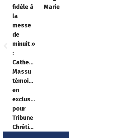
fidèle à
Marie
la
messe
de
minuit »
:
Catherine
Massu
témoigne
en
exclusivité
pour
Tribune
Chrétienne