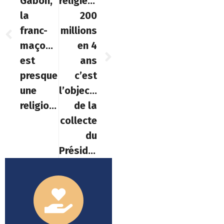
Gabon,
religieux]:
la
200
franc-
millions
maçonnerie
en 4
est
ans
presque
c’est
une
l’objectif
religion »
de la
collecte
du
Président