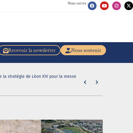
Nous suivre :
Recevoir la newsletter
Nous soutenir
de la stratégie de Léon XIV pour la messe
"En caleçon r
31 juillet 2026