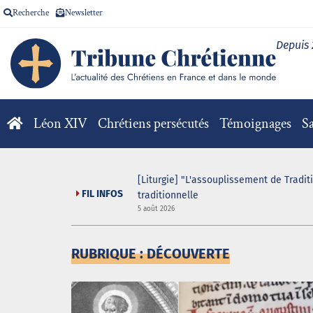
Recherche
Newsletter
Depuis
Léon XIV
Chrétiens persécutés
Témoignages
Sa
 game organisé au sein
[Liturgie] "L'assouplissement de Tradit
FIL INFOS
traditionnelle
5 août 2026
RUBRIQUE : DÉCOUVERTE