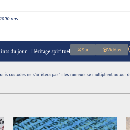
 2000 ans
Sur
Vidéos
ints du jour
Héritage spirituel
ionis custodes ne s'arrêtera pas" : les rumeurs se multiplient autour 