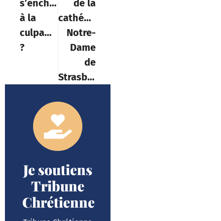
s’enchaîner
de la
à la
cathédrale
culpabilité
Notre-
?
Dame
de
Strasbourg
Je soutiens
Tribune
Chrétienne