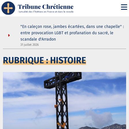
" : les
"En caleçon rose, jambes écartées, dans une chapelle" :
une douche
entre provocation LGBT et profanation du sacré, le
scandale d'Arradon
31 juillet 2026
3
RUBRIQUE : HISTOIRE