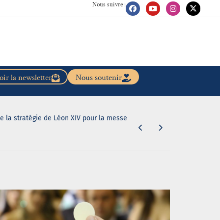
Nous suivre :
ir la newsletter
Nous soutenir
de la stratégie de Léon XIV pour la messe
"En caleçon r
31 juillet 2026