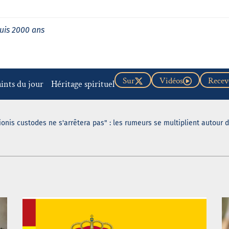
uis 2000 ans
Sur
Vidéos
Recevo
aints du jour
Héritage spirituel
ionis custodes ne s'arrêtera pas" : les rumeurs se multiplient autour 