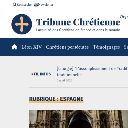
Recherche
Newsletter
Dep
Léon XIV
Chrétiens persécutés
Témoignages
S
 game organisé au sein
[Liturgie] "L'assouplissement de Tradit
FIL INFOS
traditionnelle
5 août 2026
RUBRIQUE : ESPAGNE